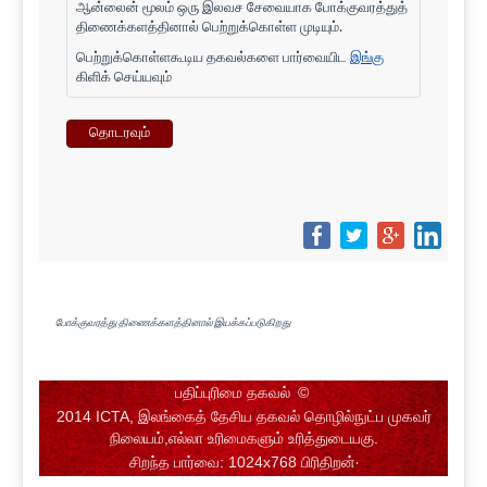
ஆன்லைன் மூலம் ஒரு இலவச சேவையாக போக்குவரத்துத்
திணைக்களத்தினால் பெற்றுக்கொள்ள முடியும்.
பெற்றுக்கொள்ளகூடிய தகவல்களை பார்வையிட
இங்கு
கிளிக் செய்யவும்
தொடரவும்
போக்குவரத்து திணைக்களத்தினால் இயக்கப்படுகிறது
பதிப்புரிமை தகவல்
©
2014 ICTA, இலங்கைத் தேசிய தகவல் தொழில்நுட்ப முகவர்
நிலையம்,எல்லா உரிமைகளும் உரித்துடையகு.
சிறந்த பார்வை: 1024x768 பிரிதிறன்
.